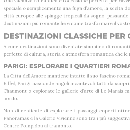
Una vacanza romantica è l’occasione perfetta per ravvivar
speciale o semplicemente una fuga d’amore, la scelta del
città europee alle spiagge tropicali da sogno, passando 
destinazioni più romantiche e come trasformare il vostro
DESTINAZIONI CLASSICHE PER 
Alcune destinazioni sono diventate sinonimo di romanti
perfetto di cultura, storia e atmosfera romantica che le
PARIGI: ESPLORARE I QUARTIERI ROMA
La Città dell’Amore mantiene intatto il suo fascino romant
Eiffel, Parigi nasconde angoli incantevoli tutti da scopr
Chaumont o esplorate le gallerie d’arte di Le Marais 
bordo.
Non dimenticate di esplorare i passaggi coperti ottoc
Panoramas e la Galerie Vivienne sono tra i più suggestivi,
Centre Pompidou al tramonto.