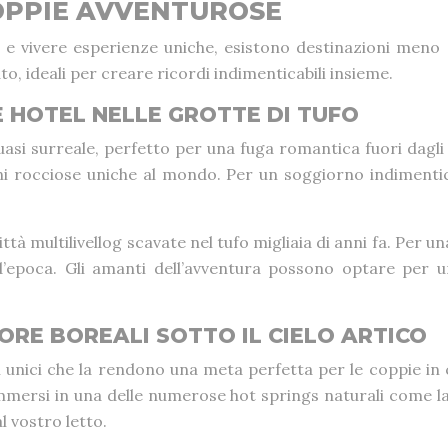
COPPIE AVVENTUROSE
ti e vivere esperienze uniche, esistono destinazioni meno
o, ideali per creare ricordi indimenticabili insieme.
E HOTEL NELLE GROTTE DI TUFO
si surreale, perfetto per una fuga romantica fuori dagli 
oni rocciose uniche al mondo. Per un soggiorno indimenti
città multilivellog scavate nel tufo migliaia di anni fa. Pe
 d’epoca. Gli amanti dell’avventura possono optare per u
ORE BOREALI SOTTO IL CIELO ARTICO
i unici che la rendono una meta perfetta per le coppie in
immersi in una delle numerose hot springs naturali come 
l vostro letto.