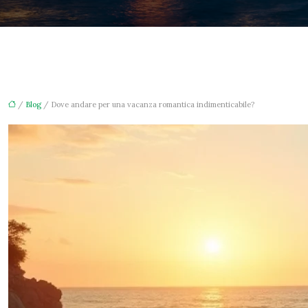
/
Blog
/ Dove andare per una vacanza romantica indimenticabile?