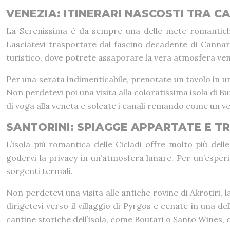
VENEZIA: ITINERARI NASCOSTI TRA CA
La Serenissima è da sempre una delle mete romantiche p
Lasciatevi trasportare dal fascino decadente di Cannaregio
turistico, dove potrete assaporare la vera atmosfera ve
Per una serata indimenticabile, prenotate un tavolo in u
Non perdetevi poi una visita alla coloratissima isola di B
di voga alla veneta e solcate i canali remando come un v
SANTORINI: SPIAGGE APPARTATE E 
L’isola più romantica delle Cicladi offre molto più de
godervi la privacy in un’atmosfera lunare. Per un’espe
sorgenti termali.
Non perdetevi una visita alle antiche rovine di Akrotiri, 
dirigetevi verso il villaggio di Pyrgos e cenate in una d
cantine storiche dell’isola, come Boutari o Santo Wines, do