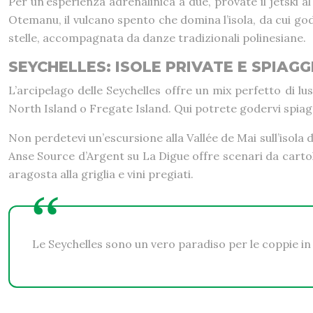
Per un’esperienza adrenalinica a due, provate il jetski
Otemanu, il vulcano spento che domina l’isola, da cui god
stelle, accompagnata da danze tradizionali polinesiane.
SEYCHELLES: ISOLE PRIVATE E SPIA
L’arcipelago delle Seychelles offre un mix perfetto di l
North Island o Fregate Island. Qui potrete godervi spiag
Non perdetevi un’escursione alla Vallée de Mai sull’isola
Anse Source d’Argent su La Digue offre scenari da cartol
aragosta alla griglia e vini pregiati.
Le Seychelles sono un vero paradiso per le coppie in