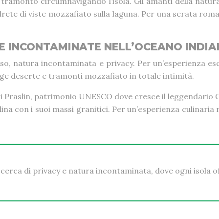
 al tramonto circumnavigando l’isola. Gli amanti della nat
rete di viste mozzafiato sulla laguna. Per una serata roma
GGE INCONTAMINATE NELL’OCEANO INDI
usso, natura incontaminata e privacy. Per un’esperienza e
ge deserte e tramonti mozzafiato in totale intimità.
 di Praslin, patrimonio UNESCO dove cresce il leggendario Co
ina con i suoi massi granitici. Per un’esperienza culinaria
 cerca di privacy e natura incontaminata, dove ogni isola o