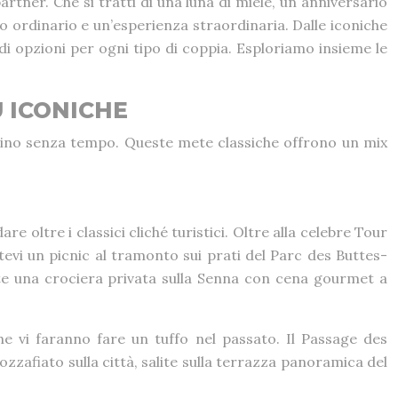
rtner. Che si tratti di una luna di miele, un anniversario
o ordinario e un’esperienza straordinaria. Dalle iconiche
di opzioni per ogni tipo di coppia. Esploriamo insieme le
Ù ICONICHE
scino senza tempo. Queste mete classiche offrono un mix
 oltre i classici cliché turistici. Oltre alla celebre Tour
etevi un picnic al tramonto sui prati del Parc des Buttes-
te una crociera privata sulla Senna con cena gourmet a
e vi faranno fare un tuffo nel passato. Il Passage des
ozzafiato sulla città, salite sulla terrazza panoramica del