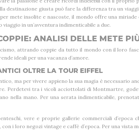
e la passione e creare ricordi indelebili con il proprio pa
la destinazione giusta può fare la differenza tra un viaggi
per mete insolite e nascoste, il mondo offre una miriade 
 viaggio in un’avventura indimenticabile a due.
COPPIE: ANALISI DELLE METE PI
cismo, attrando coppie da tutto il mondo con il loro fa
 rende ideali per una vacanza d’amore.
NTICI OLTRE LA TOUR EIFFEL
ico, ma per vivere appieno la sua magia è necessario andare
ire. Perdetevi tra i vicoli acciottolati di Montmartre, god
mano nella mano. Per una serata indimenticabile, prenota
enteschi, vere e proprie gallerie commerciali d’epoca ch
 con i loro negozi vintage e caffè d’epoca. Per una vista m