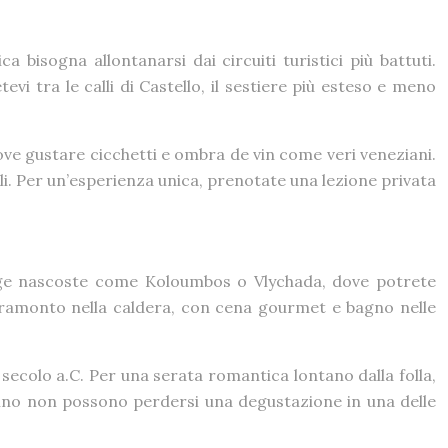
isogna allontanarsi dai circuiti turistici più battuti.
evi tra le calli di Castello, il sestiere più esteso e meno
ove gustare cicchetti e ombra de vin come veri veneziani.
ali. Per un’esperienza unica, prenotate una lezione privata
piagge nascoste come Koloumbos o Vlychada, dove potrete
 tramonto nella caldera, con cena gourmet e bagno nelle
I secolo a.C. Per una serata romantica lontano dalla folla,
el vino non possono perdersi una degustazione in una delle