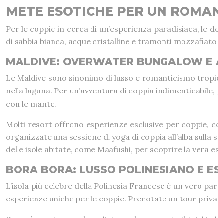
METE ESOTICHE PER UN ROMA
Per le coppie in cerca di un’esperienza paradisiaca, le d
di sabbia bianca, acque cristalline e tramonti mozzafiato
MALDIVE: OVERWATER BUNGALOW E A
Le Maldive sono sinonimo di lusso e romanticismo tropic
nella laguna. Per un’avventura di coppia indimenticabile
con le mante.
Molti resort offrono esperienze esclusive per coppie, c
organizzate una sessione di yoga di coppia all’alba sulla
delle isole abitate, come Maafushi, per scoprire la vera es
BORA BORA: LUSSO POLINESIANO E E
L’isola più celebre della Polinesia Francese è un vero p
esperienze uniche per le coppie. Prenotate un tour privato