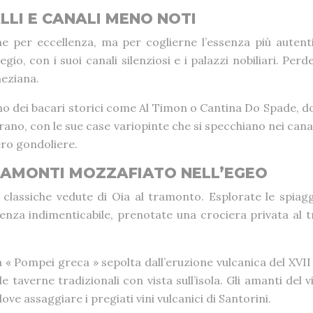
LLI E CANALI MENO NOTI
er eccellenza, ma per coglierne l’essenza più autentica b
, con i suoi canali silenziosi e i palazzi nobiliari. Perdet
neziana.
no dei bacari storici come Al Timon o Cantina Do Spade, d
urano, con le sue case variopinte che si specchiano nei can
ero gondoliere.
TRAMONTI MOZZAFIATO NELL’EGEO
lle classiche vedute di Oia al tramonto. Esplorate le s
rienza indimenticabile, prenotate una crociera privata al
la « Pompei greca » sepolta dall’eruzione vulcanica del XVI
elle taverne tradizionali con vista sull’isola. Gli amanti d
ve assaggiare i pregiati vini vulcanici di Santorini.