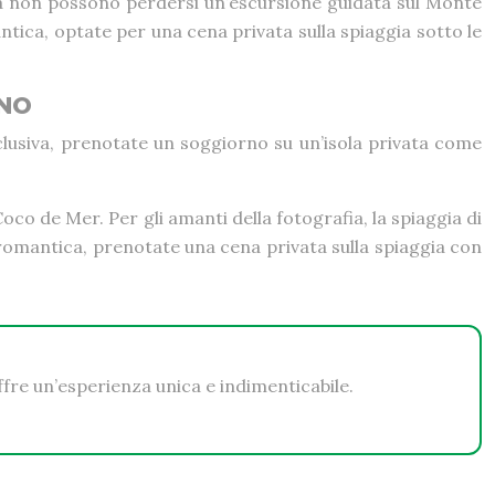
ura non possono perdersi un’escursione guidata sul Monte
ntica, optate per una cena privata sulla spiaggia sotto le
ANO
sclusiva, prenotate un soggiorno su un’isola privata come
co de Mer. Per gli amanti della fotografia, la spiaggia di
 romantica, prenotate una cena privata sulla spiaggia con
ffre un’esperienza unica e indimenticabile.