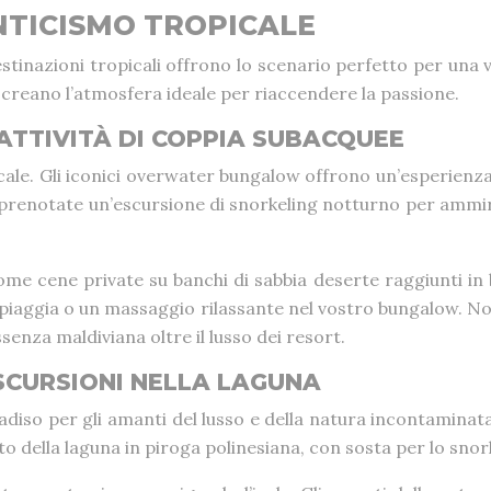
NTICISMO TROPICALE
estinazioni tropicali offrono lo scenario perfetto per una
 creano l’atmosfera ideale per riaccendere la passione.
TTIVITÀ DI COPPIA SUBACQUEE
ale. Gli iconici overwater bungalow offrono un’esperienza 
, prenotate un’escursione di snorkeling notturno per ammi
ome cene private su banchi di sabbia deserte raggiunti in
 spiaggia o un massaggio rilassante nel vostro bungalow. No
senza maldiviana oltre il lusso dei resort.
SCURSIONI NELLA LAGUNA
aradiso per gli amanti del lusso e della natura incontamina
 della laguna in piroga polinesiana, con sosta per lo snorke