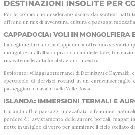
DESTINAZIONI INSOLITE PER 
Per le coppie che desiderano uscire dai sentieri battu
offrono un mix di avventura, cultura e paesaggi mozzafiat
CAPPADOCIA: VOLI IN MONGOLFIERA 
La regione turca della Cappadocia offre uno scenario qua
mongolfiera all’alba sopra i camini delle fate, formazi
ricavate nelle antiche abitazioni rupestri.
Esplorate i villaggi sotterranei di Derinkuyu e Kaymakli, 
spettacolo di dervisci rotanti in un caravanserraglio
passeggiata a cavallo nella Valle Rossa.
ISLANDA: IMMERSIONI TERMALI E AUR
L’Islanda offre paesaggi mozzafiato e fenomeni natural
perdere è l’ avvistamento delle aurore boreali, magari 
notte in un igloo di vetro per ammirare il cielo stellato da